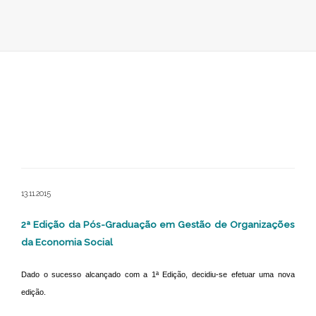
DA
PÓS-
GRADUAÇÃO
EM
GESTÃO
DE
ORGANIZAÇÕES
DA
ECONOMIA
SOCIAL
13.11.2015
2ª Edição da Pós-Graduação em Gestão de Organizações
da Economia Social
Dado o sucesso alcançado com a 1ª Edição, decidiu-se efetuar uma nova
edição.