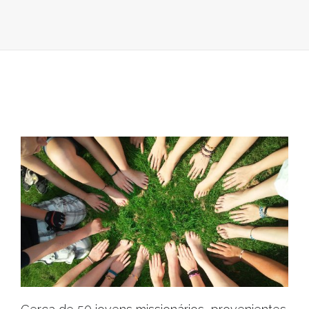
PAÍS”
PROMOVE
AÇÕES
DE
VOLUNTARI
NO
CONCELHO