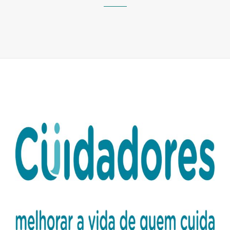
CUIDADORE
PRECISA
DE
VOLUNTÁRIO
PARA
AÇÃO
«DÊ
UMA
PAUSA
A
QUEM
CUIDA»