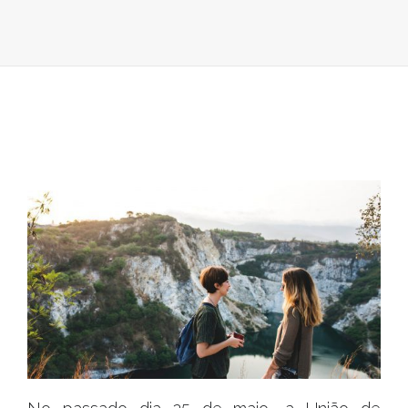
RAINHA
JUNTA
14
PROJETOS
NA
«ROTA
DO
VOLUNTARI
LOCAL»