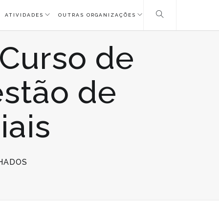
ATIVIDADES
OUTRAS ORGANIZAÇÕES
 Curso de
stão de
iais
EM
HADOS
CANDIDATURAS
ABERTAS
|
CURSO