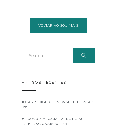
DE
PÓS-
GRADUAÇÃO
EM
VOLTAR AO SOU MAIS
GESTÃO
DE
ORGANIZAÇÕES
SOCIAIS
ARTIGOS RECENTES
# CASES DIGITAL | NEWSLETTER // AG.
´26
# ECONOMIA SOCIAL // NOTÍCIAS
INTERNACIONAIS AG.´26