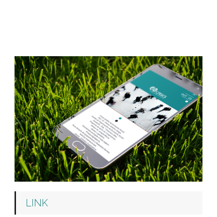
OUT.
´23
LINK