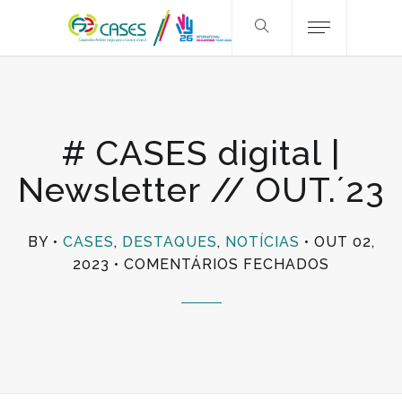
# CASES digital |
Newsletter // OUT.´23
BY
CASES
,
DESTAQUES
,
NOTÍCIAS
OUT 02,
EM
2023
COMENTÁRIOS FECHADOS
#
CASES
DIGITAL
|
NEWSLE
//