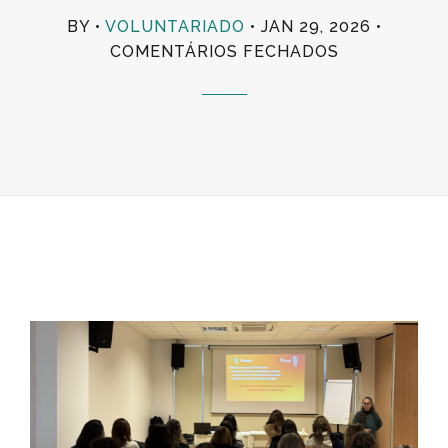
BY
VOLUNTARIADO
JAN 29, 2026
EM
COMENTÁRIOS FECHADOS
CASES
DINAMIZA
SESSÃO
PARA
TÉCNICOS(A
DE
ORGANIZAÇ
PROMOTOR
DE
VOLUNTARI
NA
LOURINHÃ