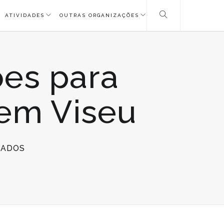
ATIVIDADES
OUTRAS ORGANIZAÇÕES
es para
 em Viseu
EM
HADOS
CASES
DINAMIZA
SESSÕES
PARA
VOLUNTÁRIOS(AS)
E