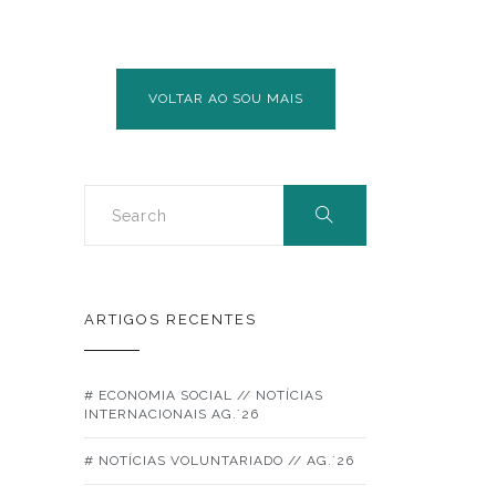
OPVS
EM
VISEU
VOLTAR AO SOU MAIS
ARTIGOS RECENTES
# ECONOMIA SOCIAL // NOTÍCIAS
INTERNACIONAIS AG.´26
# NOTÍCIAS VOLUNTARIADO // AG.´26