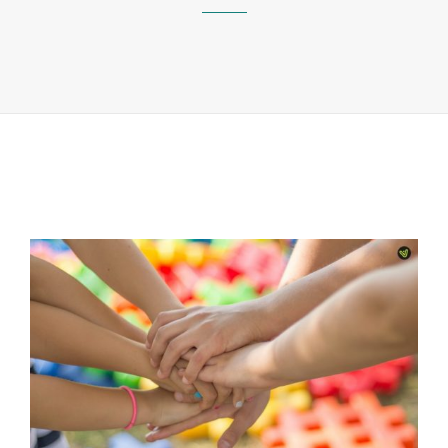
VOLUNTÁRI
DE
INTERCÂMB
EUROPEU
DEBATEM
IDEIAS
PARA
MELHORAR
A
CIDADE