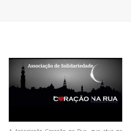
RUA
CONCRETIZ
AÇÃO
«JUNTOS
PODEMOS
FAZER
A
DIFERENÇA