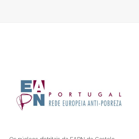
O
VOLUNTARI
NO
TERCEIRO
SETOR
NUMA
PERSPETIVA
TERRITORIA