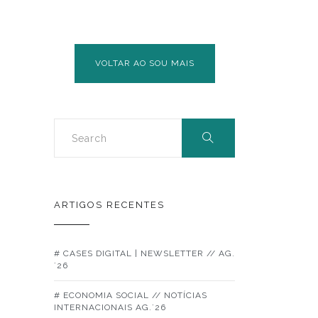
JÁ
COMEÇOU
VOLTAR AO SOU MAIS
ARTIGOS RECENTES
# CASES DIGITAL | NEWSLETTER // AG.
´26
# ECONOMIA SOCIAL // NOTÍCIAS
INTERNACIONAIS AG.´26