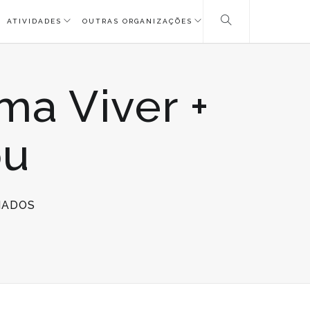
ATIVIDADES
OUTRAS ORGANIZAÇÕES
ma Viver +
ou
EM
HADOS
ENTRONCAMENTO
|
PROGRAMA
VIVER
+
ATIVO