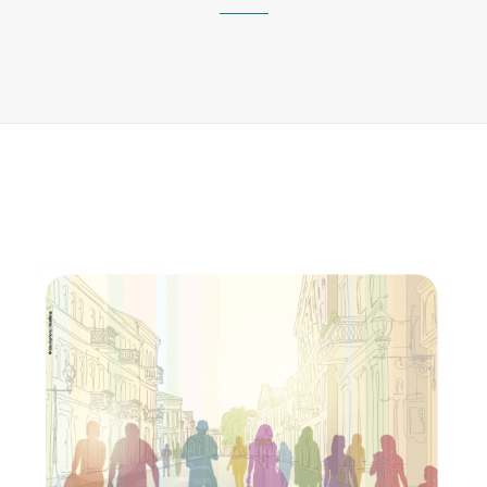
RECENTE
DA
ECONOMIA
SOCIAL
NA
UNIÃO
EUROPEIA
–
COMITÉ
ECONÓMICO
E
SOCIAL
EUROPEU