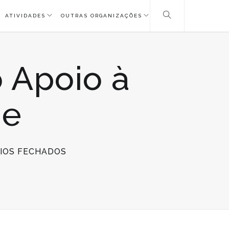
ATIVIDADES
OUTRAS ORGANIZAÇÕES
 Apoio à
de
EM
IOS FECHADOS
FEA
//
VOLUNTARIADO
NO
APOIO
À