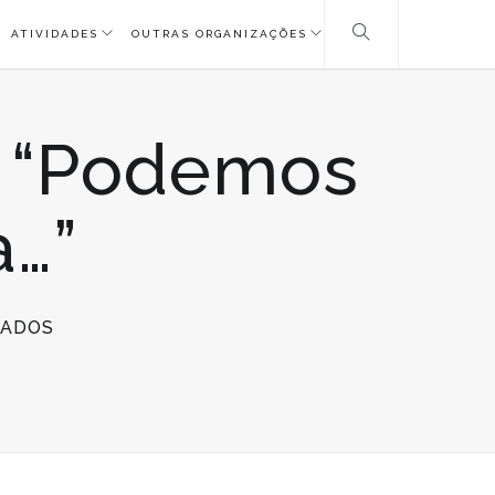
ATIVIDADES
OUTRAS ORGANIZAÇÕES
 “Podemos
a…”
EM
HADOS
FIGUEIRÓ
DOS
VINHOS
–
“PODEMOS
FAZER