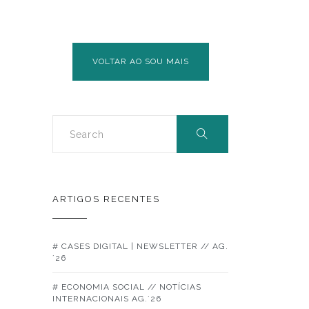
A
DIFERENÇA…”
VOLTAR AO SOU MAIS
ARTIGOS RECENTES
# CASES DIGITAL | NEWSLETTER // AG.
´26
# ECONOMIA SOCIAL // NOTÍCIAS
INTERNACIONAIS AG.´26