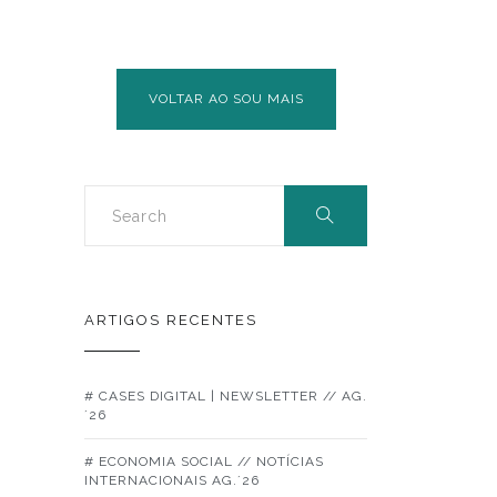
VOLUNTÁRIOS
UNIVERSITÁRIOS:
PROJETO
VOLTAR AO SOU MAIS
NACIONAL
DE
EDUCAÇÃO
PELOS
PARES
–
SEXUALIDADE
E
ARTIGOS RECENTES
PREVENÇÃO
DO
VIH/SIDA
# CASES DIGITAL | NEWSLETTER // AG.
´26
# ECONOMIA SOCIAL // NOTÍCIAS
INTERNACIONAIS AG.´26