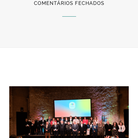
EM
COMENTÁRIOS FECHADOS
I
GALARDÃO
AUTARQUIA
VOLUNTÁRIA
RECONHECE
SE
A
PRÁTICA
DE
VOLUNTARI
POR
PORTUGAL