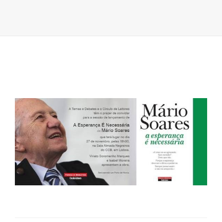
LIVRO
A
ESPERANÇA
É
NECESSÁRIA,
DE
MÁRIO
SOARES