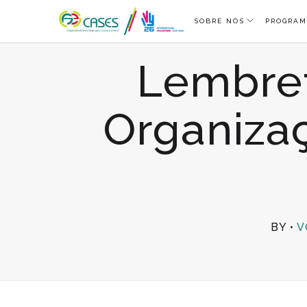
SOBRE NÓS
PROGRAM
Lembret
Organiza
BY
V