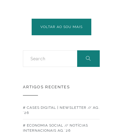
DE
ORGANIZAÇÕES
DA
ECONOMIA
VOLTAR AO SOU MAIS
SOCIAL
(GOES)
ARTIGOS RECENTES
# CASES DIGITAL | NEWSLETTER // AG.
´26
# ECONOMIA SOCIAL // NOTÍCIAS
INTERNACIONAIS AG.´26