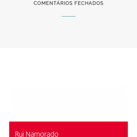
EM
COMENTÁRIOS FECHADOS
N.º
3
DA
SÉRIE
DO
CECES
|
ECONOMIA
SOCIAL
EM
TEXTOS
|
“A
ECONOMIA
SOCIAL
E
A