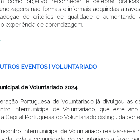
m como objetivo reconhecer e celebrar prática
endizagens não formais e informais adquiridas através
doção de critérios de qualidade e aumentando a 
mo experiência de aprendizagem.
i.
UTROS EVENTOS | VOLUNTARIADO
unicipal de Voluntariado 2024
ração Portuguesa de Voluntariado já divulgou as d
tro Intermunicipal de Voluntariado, que este ano
ra Capital Portuguesa do Voluntariado distinguida por 
contro Intermunicipal de Voluntariado realizar-se-á 
vida toda a comunidade do Voluntariado a fazer pa