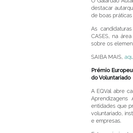
O Galardão Auta
destacar autarqu
de boas práticas 
As candidaturas
CASES, na área 
sobre os element
SAIBA MAIS,
aqu
Prémio Europeu 
do Voluntariado
A EQVal abre ca
Aprendizagens 
entidades que p
voluntariado, in
e empresas.