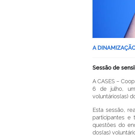
A DINAMIZAÇÃ
Sessão de sensib
A CASES – Cooper
6 de julho, um
voluntários(as) 
Esta sessão, re
participantes e 
questões do enq
dos(as) voluntári