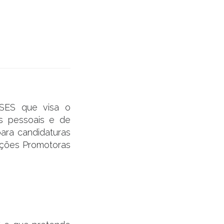
ASES que visa o
s pessoais e de
para candidaturas
zações Promotoras