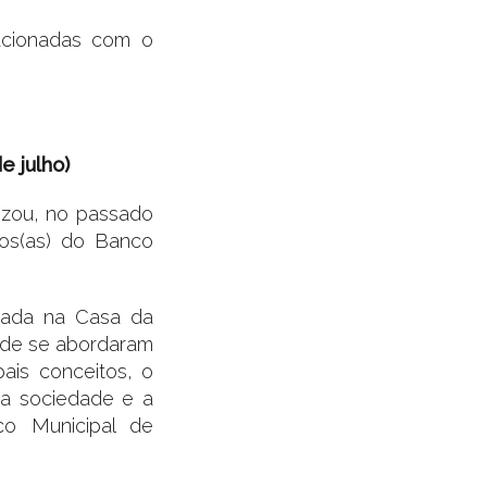
acionadas com o
e julho)
izou, no passado
ios(as) do Banco
izada na Casa da
onde se abordaram
pais conceitos, o
na sociedade e a
nco Municipal de