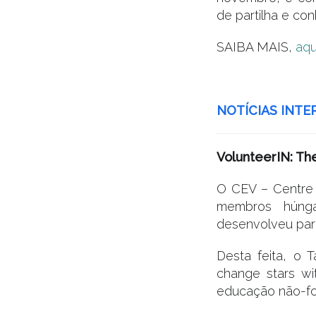
de partilha e co
SAIBA MAIS,
aqu
.
NOTÍCIAS INTE
VolunteerIN: The
O CEV – Centre 
membros húnga
desenvolveu para
Desta feita, o 
change stars w
educação não-for