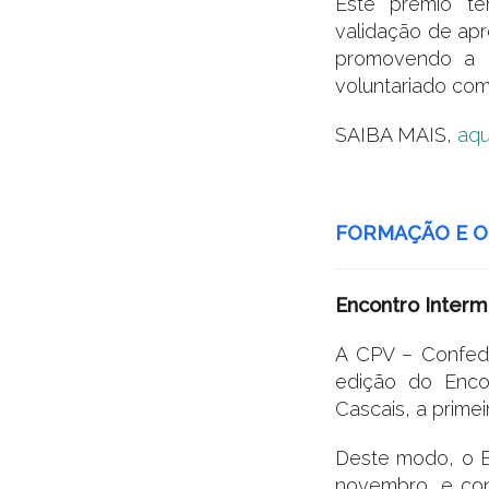
Este prémio te
validação de apr
promovendo a a
voluntariado co
SAIBA MAIS,
aqu
.
FORMAÇÃO E O
Encontro Interm
A CPV – Confede
edição do Encon
Cascais, a primei
Deste modo, o En
novembro, e con