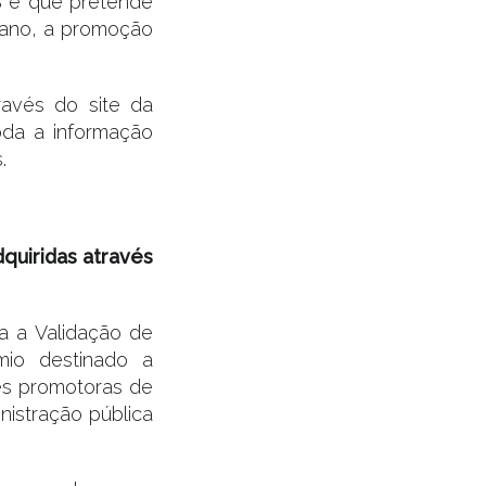
S e que pretende
o ano, a promoção
ravés do site da
oda a informação
.
quiridas através
a a Validação de
mio destinado a
es promotoras de
nistração pública