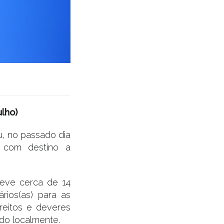
ulho)
u, no passado dia
, com destino a
teve cerca de 14
ários(as) para as
reitos e deveres
ado localmente.