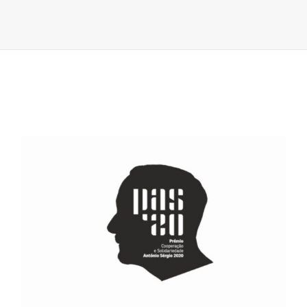
COOPERAÇ
E
SOLIDARIED
ANTÓNIO
SÉRGIO
2020
//
VENCEDORE