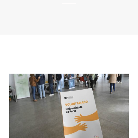
SE
VOLUNTÁRIO
PARA
AÇÃO
DA
UNIVERSIDA
DO
PORTO
«APOIO
AO
ESTUDO»