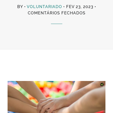
BY
VOLUNTARIADO
FEV 23, 2023
EM
COMENTÁRIOS FECHADOS
PROJETO
DE
VOLUNTARI
ESTUDANTI
CONQUISTA
PRÉMIO
E
RECONHECI
NO
COMBATE
AO
INSUCESSO
E
ABANDONO
ESCOLAR