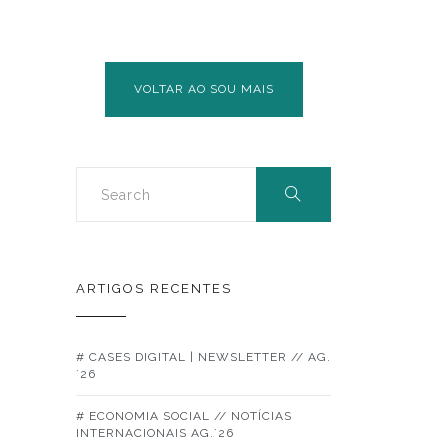
AMBIENTAL
NA
FLORESTA
DA
VOLTAR AO SOU MAIS
SERRA
DE
MONCHIQUE
ARTIGOS RECENTES
# CASES DIGITAL | NEWSLETTER // AG.
´26
# ECONOMIA SOCIAL // NOTÍCIAS
INTERNACIONAIS AG.´26