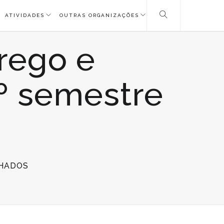
ATIVIDADES
OUTRAS ORGANIZAÇÕES
rego e
.º semestre
EM
HADOS
RELATÓRIO
SOBRE
EMPREGO
E