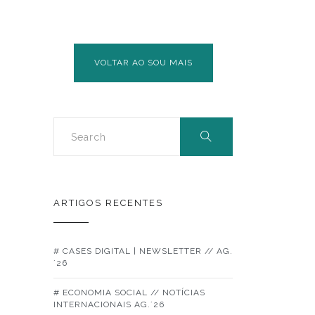
FORMAÇÃO
PROFISSIONAL,
1.º
SEMESTRE
VOLTAR AO SOU MAIS
2017
ARTIGOS RECENTES
# CASES DIGITAL | NEWSLETTER // AG.
´26
# ECONOMIA SOCIAL // NOTÍCIAS
INTERNACIONAIS AG.´26