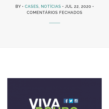
BY
CASES
,
NOTÍCIAS
JUL 22, 2020
EM
COMENTÁRIOS FECHADOS
RESULTADO
DAS
100
MAIORES
COOPERATI
DE
2018
//
ARTIGO
DE
EDUARDO
PEDROSO
E
FILIPA
FARELO