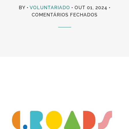
BY
VOLUNTARIADO
OUT 01, 2024
EM
COMENTÁRIOS FECHADOS
SESSÃO
DE
CAPACITAÇ
“PHOTOVOI
SOBRE
ALTERAÇÕE
CLIMÁTICAS
ATIVIDADE
PILOTO
–
PROJETO
C.
ROADS