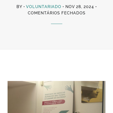
BY
VOLUNTARIADO
NOV 28, 2024
EM
COMENTÁRIOS FECHADOS
SESSÃO
PARA
VOLUNTÁRIO
E
ORGANIZAÇ
PROMOTOR
DE
VOLUNTARI
|
BANCO
LOCAL
DE
VOLUNTARI
DE
VISEU