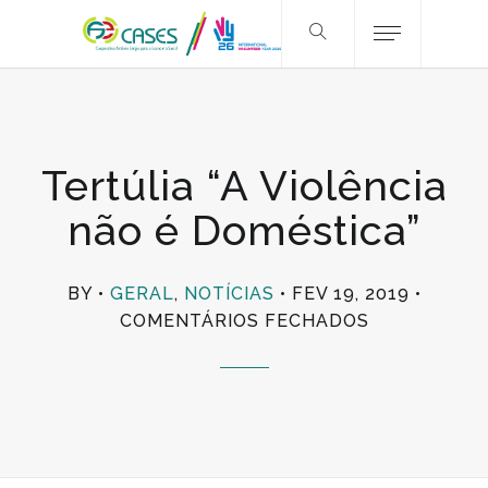
Tertúlia “A Violência
não é Doméstica”
BY
GERAL
,
NOTÍCIAS
FEV 19, 2019
EM
COMENTÁRIOS FECHADOS
TERTÚLIA
“A
VIOLÊNCIA
NÃO
É
DOMÉSTICA”