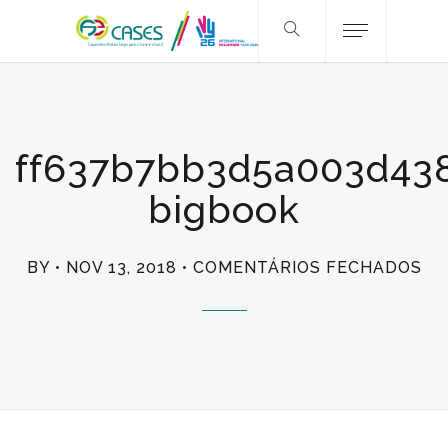
ff637b7bb3d5a003d43
bigbook
EM
BY
NOV 13, 2018
COMENTÁRIOS FECHADOS
FF
BI