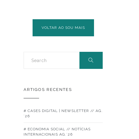
AUTARQUIA
VOLUNTÁRIA
VOLTAR AO SOU MAIS
ARTIGOS RECENTES
# CASES DIGITAL | NEWSLETTER // AG.
´26
# ECONOMIA SOCIAL // NOTÍCIAS
INTERNACIONAIS AG.´26