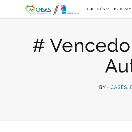
SOBRE NÓS
PROGRAM
# Vencedor
Au
BY
CASES
,