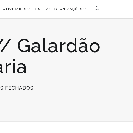
ATIVIDADES
OUTRAS ORGANIZAÇÕES
// Galardão
ria
EM
S FECHADOS
#
VENCEDORES
1.ª
EDIÇÃO
//
GALARDÃO