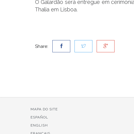
O Galardão será entregue em cerimónia p
Thalia em Lisboa.
Share:
MAPA DO SITE
ESPAÑOL
ENGLISH
FRANÇAIS