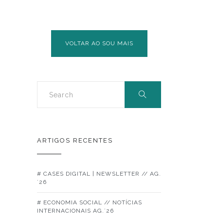
ECONOMIA
SOCIAL
|
VOLTAR AO SOU MAIS
CASTELO
BRANCO
ARTIGOS RECENTES
# CASES DIGITAL | NEWSLETTER // AG.
´26
# ECONOMIA SOCIAL // NOTÍCIAS
INTERNACIONAIS AG.´26