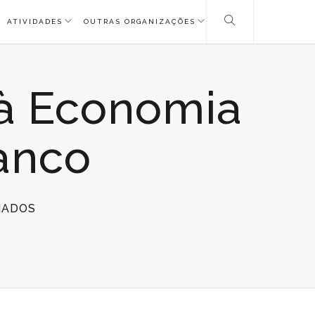
ATIVIDADES
OUTRAS ORGANIZAÇÕES
 à Economia
ranco
EM
HADOS
WORKSHOP
Y.ES
–
DIZ
SIM
À