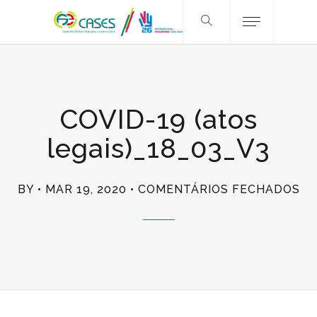
COVID-19 (atos
legais)_18_03_V3
E
BY
MAR 19, 2020
COMENTÁRIOS FECHADOS
CO
19
(A
LE