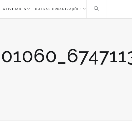
ATIVIDADES
OUTRAS ORGANIZAÇÕES
01060_674711
2445544_26957158657201060_674711351053129389