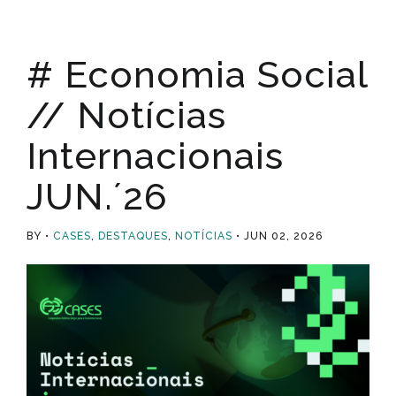
# Economia Social
// Notícias
Internacionais
JUN.´26
BY
CASES
,
DESTAQUES
,
NOTÍCIAS
JUN 02, 2026