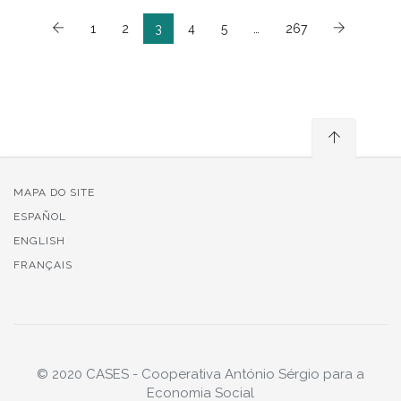
1
2
3
4
5
…
267
MAPA DO SITE
ESPAÑOL
ENGLISH
FRANÇAIS
© 2020 CASES - Cooperativa António Sérgio para a
Economia Social