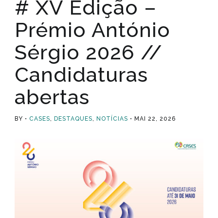
# XV Edição –
Prémio António
Sérgio 2026 //
Candidaturas
abertas
BY
CASES
,
DESTAQUES
,
NOTÍCIAS
MAI 22, 2026