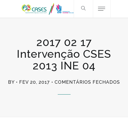
2017 02 17
Intervenção CSES
2013 INE 04
EM
BY
FEV 20, 2017
COMENTÁRIOS FECHADOS
20
02
17
IN
CS
20