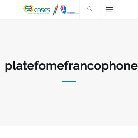
platefomefrancophonev